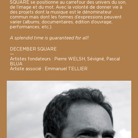
SQUARE se positionne au carrefour des univers du son,
de l’image et du mot. Avec la volonté de donner vie à
des projets dont la musique est le dénominateur
commun mais dont les formes d’expressions peuvent
varier (albums, documentaires, édition d’ouvrage,
performances, etc.).
A splendid time is guaranteed for all!
DECEMBER SQUARE
—
Artistes fondateurs : Pierre WELSH, Sévigné, Pascal
BLUA
Artiste associé : Emmanuel TELLIER