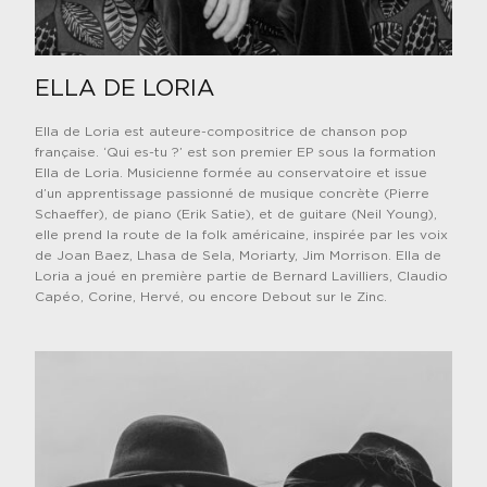
ELLA DE LORIA
Ella de Loria est auteure-compositrice de chanson pop
française. ‘Qui es-tu ?’ est son premier EP sous la formation
Ella de Loria. Musicienne formée au conservatoire et issue
d’un apprentissage passionné de musique concrète (Pierre
Schaeffer), de piano (Erik Satie), et de guitare (Neil Young),
elle prend la route de la folk américaine, inspirée par les voix
de Joan Baez, Lhasa de Sela, Moriarty, Jim Morrison. Ella de
Loria a joué en première partie de Bernard Lavilliers, Claudio
Capéo, Corine, Hervé, ou encore Debout sur le Zinc.