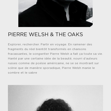
PIERRE WELSH & THE OAKS
Explorer, rechercher. Partir en voyage. En ramener des
fragments du réel bientôt transformés en chansons
fracassantes, le songwriter Pierre Welsh a fait ça toute sa vie.
Hanté par une certaine idée de la beauté, nourri d’auteurs
russes comme de poésie américaine, ne se se montrant sur
scène que de manière sporadique, Pierre Welsh manie le
sombre et le sabre