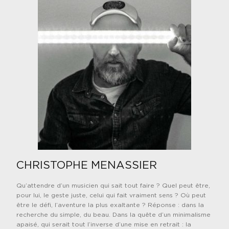
CHRISTOPHE MENASSIER
Qu’attendre d’un musicien qui sait tout faire ? Quel peut être,
pour lui, le geste juste, celui qui fait vraiment sens ? Où peut
être le défi, l’aventure la plus exaltante ? Réponse : dans la
recherche du simple, du beau. Dans la quête d’un minimalisme
apaisé, qui serait tout l’inverse d’une mise en retrait : la