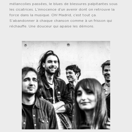
mélancolies passées, le blues de blessures palpitantes sous
les cicatrices. L’innocence d’un avenir dont on retrouve la
force dans la musique. Oh! Madrid, c’est tout ça.
S’abandonner à chaque chanson comme à un frisson qui
réchauffe. Une douceur qui apaise les démons.