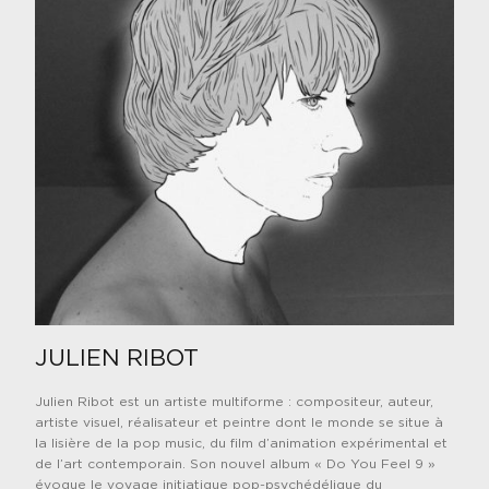
JULIEN RIBOT
J
ulien Ribot est un artiste multiforme : compositeur, auteur,
artiste visuel, réalisateur et peintre dont le monde se situe à
la lisière de la pop music, du film d’animation expérimental et
de l’art contemporain. Son nouvel album « Do You Feel 9 »
évoque le voyage initiatique pop-psychédélique du