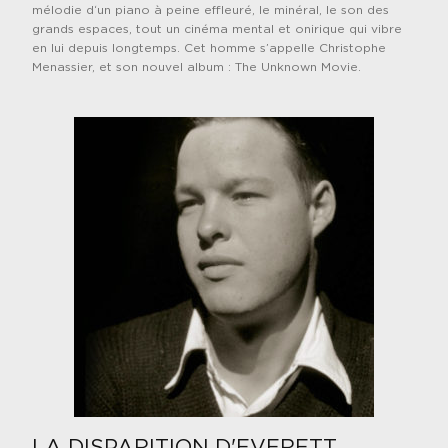
mélodie d
‘un piano à peine effleuré, le minéral, le son des
grands espaces, tout un cinéma mental et onirique qui vibre
en lui depuis longtemps. Cet homme s’appelle Christophe
Menassier, et son nouvel album : The Unknown Movie.
LA DISPARITION D'EVERETT