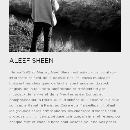
ALEEF SHEEN
Né en 1992 au Maroc, Aleef Sheen est auteur-compositeur-
interprète et écrit de la poésie. Ses influences musicales
brassent les classiques de la chanson française, du rock
anglais, de la folk nord-américiane et différents styles
musicaux de la rive et de la Méditerranée. Ecrites et
composées sur la route, au fil d’années où il pose tour à tour
son sac à Rabat, à Paris, au Caire et à Marseille, multipliant
les groupes et les atmosphères, les chansons d’Aleef Sheen
proposent un univers poétique onirique, minimal et retenu, où
chaque mot et chaque note sont pesées pour ne pas peser.