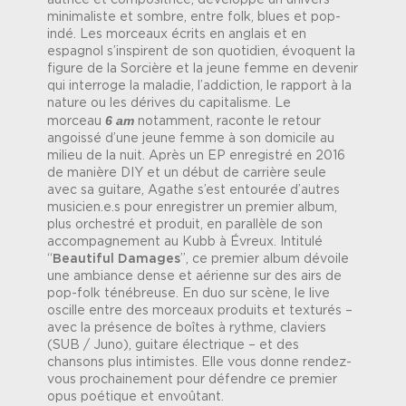
autrice et compositrice, développe un univers
minimaliste et sombre, entre folk, blues et pop-
indé. Les morceaux écrits en anglais et en
espagnol s’inspirent de son quotidien, évoquent la
figure de la Sorcière et la jeune femme en devenir
qui interroge la maladie, l’addiction, le rapport à la
nature ou les dérives du capitalisme. Le
6 am
morceau
notamment, raconte le retour
angoissé d’une jeune femme à son domicile au
milieu de la nuit. Après un EP enregistré en 2016
de manière DIY et un début de carrière seule
avec sa guitare, Agathe s’est entourée d’autres
musicien.e.s pour enregistrer un premier album,
plus orchestré et produit, en parallèle de son
accompagnement au Kubb à Évreux. Intitulé
“
Beautiful Damages
”, ce premier album dévoile
une ambiance dense et aérienne sur des airs de
pop-folk ténébreuse. En duo sur scène, le live
oscille entre des morceaux produits et texturés –
avec la présence de boîtes à rythme, claviers
(SUB / Juno), guitare électrique – et des
chansons plus intimistes. Elle vous donne rendez-
vous prochainement pour défendre ce premier
opus poétique et envoûtant.