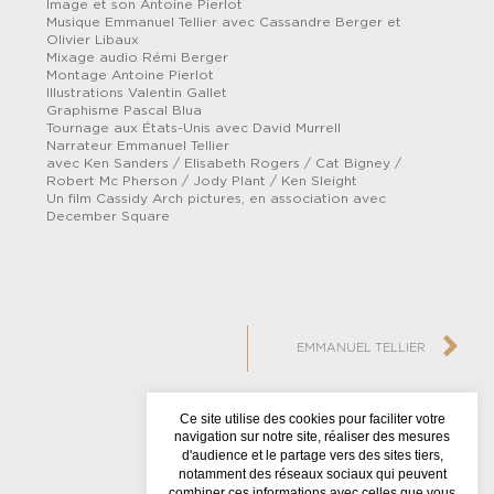
Image et son Antoine Pierlot
Musique Emmanuel Tellier avec Cassandre Berger et
Olivier Libaux
Mixage audio Rémi Berger
Montage Antoine Pierlot
Illustrations Valentin Gallet
Graphisme Pascal Blua
Tournage aux États-Unis avec David Murrell
Narrateur Emmanuel Tellier
avec Ken Sanders / Elisabeth Rogers / Cat Bigney /
Robert Mc Pherson / Jody Plant / Ken Sleight
Un film Cassidy Arch pictures, en association avec
December Square
EMMANUEL TELLIER
Ce site utilise des cookies pour faciliter votre
navigation sur notre site, réaliser des mesures
d'audience et le partage vers des sites tiers,
NEWSLETTER
notamment des réseaux sociaux qui peuvent
combiner ces informations avec celles que vous