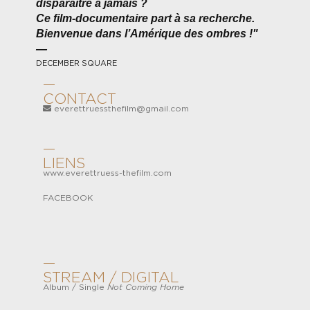
disparaître à jamais ?
Ce film-documentaire part à sa recherche.
Bienvenue dans l’Amérique des ombres !"
—
DECEMBER SQUARE
—
CONTACT
everettruessthefilm@gmail.com
—
LIENS
www.everettruess-thefilm.com
FACEBOOK
—
STREAM / DIGITAL
Album
/
Single
Not Coming Home